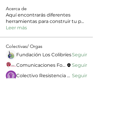
Acerca de
Aquí encontrarás diferentes
herramientas para construir tu p
...
Leer más
Colectivas/ Orgas
Fundación Los Colibríes
Seguir
Comunicaciones Fondo Lunaria
Seguir
Colectivo Resistencia Aquitania
Seguir
Asociación de Mujeres Meliponas
Seguir
fundacion mujeres sueños de vida
Seguir
Ver todo Colectivas/ Orgas (96)