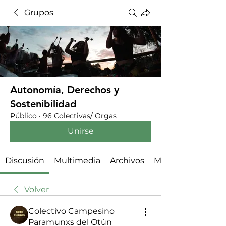
Grupos
Autonomía, Derechos y
Sostenibilidad
Público
·
96 Colectivas/ Orgas
Unirse
Discusión
Multimedia
Archivos
Miembros
Volver
Colectivo Campesino
Paramunxs del Otún