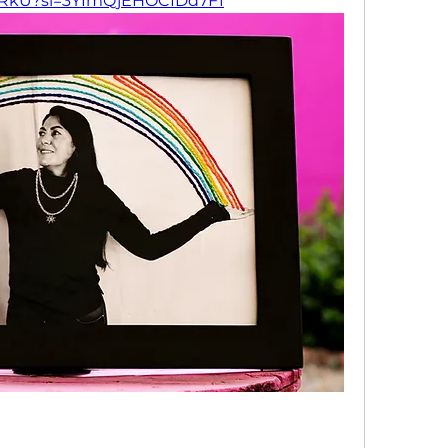
xRkU?si=3YImQjEHOCIDd7F1