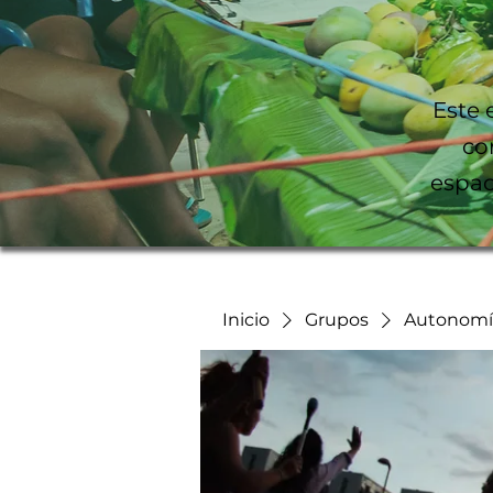
Este 
co
espac
Inicio
Grupos
Autonomía