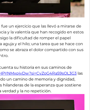
ue un ejercicio que las llevó a mirarse de 
cia y la valentía que han recogido en estos 
igo la dificultad de romper el papel 
la aguja y el hilo; una tarea que se hace con 
como se abraza el dolor compartido con sus 
tro.
uenta su historia en sus caminos de 
be/HPYNMxpjvDw?si=CvZoG4Ra59sOL3G3
 las 
ido un camino de memoria y dignidad, 
as hilanderas de la esperanza que sostiene 
a verdad y la no repetición.