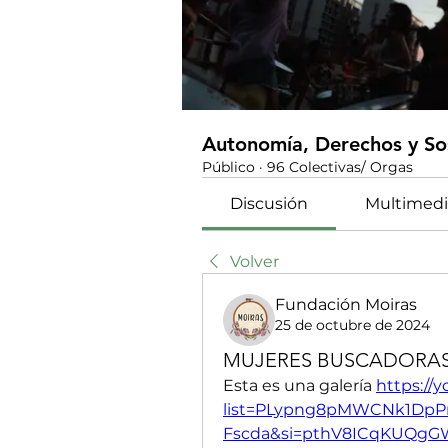
Autonomía, Derechos y Sos
Público
·
96 Colectivas/ Orgas
Discusión
Multimedi
Volver
Fundación Moiras
25 de octubre de 2024
MUJERES BUSCADORA
Esta es una galería 
https://
list=PLypng8pMWCNk1DpP
Fscda&si=pthV8ICqKUQgG