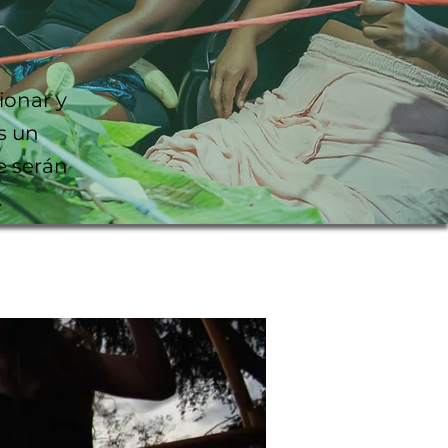
ionar y
s un
e serán
.