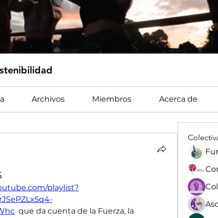
tenibilidad
a
Archivos
Miembros
Acerca de
Colectiv
Fun
S
youtube.com/playlist?
rJSePZLx5q4-
Whc
 que da cuenta de la Fuerza, la 