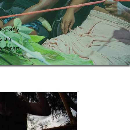
ionar y
s un
e serán
.