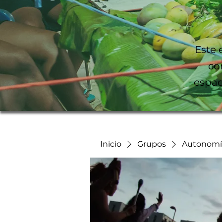
Este 
co
espac
Inicio
Grupos
Autonomía