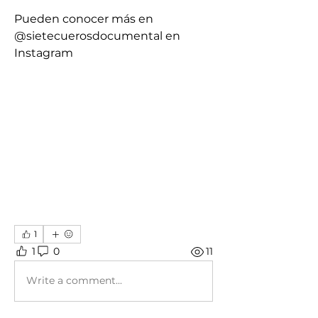
Pueden conocer más en 
@sietecuerosdocumental en 
Instagram
1
1
0
11
Write a comment...