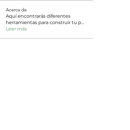
Acerca de
Aquí encontrarás diferentes
herramientas para construir tu p
...
Leer más
Colectivas/ Orgas
Fundación Los Colibríes
Seguir
Comunicaciones Fondo Lunaria
Seguir
Colectivo Resistencia Aquitania
Seguir
Asociación de Mujeres Meliponas
Seguir
fundacion mujeres sueños de vida
Seguir
Ver todo Colectivas/ Orgas (96)