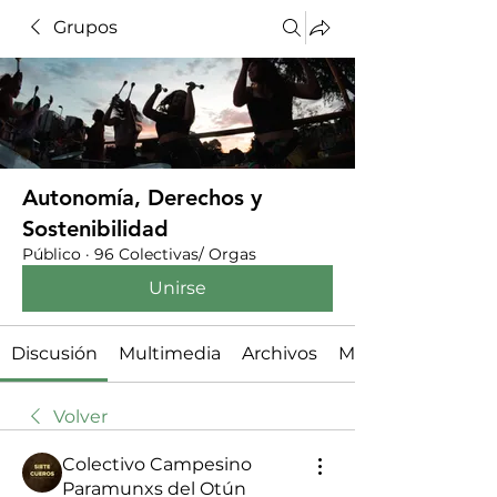
Grupos
Autonomía, Derechos y
Sostenibilidad
Público
·
96 Colectivas/ Orgas
Unirse
Discusión
Multimedia
Archivos
Miembros
Volver
Colectivo Campesino
Paramunxs del Otún