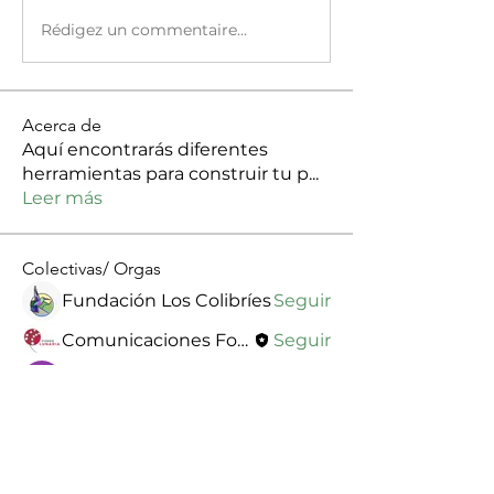
Rédigez un commentaire...
Acerca de
Aquí encontrarás diferentes
herramientas para construir tu p
...
Leer más
Colectivas/ Orgas
Fundación Los Colibríes
Seguir
Comunicaciones Fondo Lunaria
Seguir
Colectivo Resistencia Aquitania
Seguir
Asociación de Mujeres Meliponas
Seguir
fundacion mujeres sueños de vida
Seguir
Ver todo Colectivas/ Orgas (96)