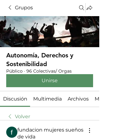
Grupos
Autonomía, Derechos y
Sostenibilidad
Público
·
96 Colectivas/ Orgas
Unirse
Discusión
Multimedia
Archivos
Miembros
Volver
fundacion mujeres sueños
de vida