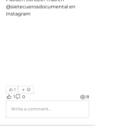
@sietecuerosdocumental en 
Instagram
1
1
0
8
Write a comment...