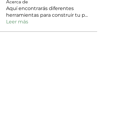
Acerca de
Aquí encontrarás diferentes
herramientas para construir tu p
...
Leer más
Colectivas/ Orgas
Fundación Los Colibríes
Seguir
Comunicaciones Fondo Lunaria
Seguir
Colectivo Resistencia Aquitania
Seguir
Asociación de Mujeres Meliponas
Seguir
fundacion mujeres sueños de vida
Seguir
Ver todo Colectivas/ Orgas (96)