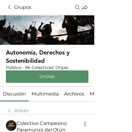
Grupos
Autonomía, Derechos y
Sostenibilidad
Público
·
96 Colectivas/ Orgas
Unirse
Discusión
Multimedia
Archivos
Miembros
Volver
Colectivo Campesino
Paramunxs del Otún