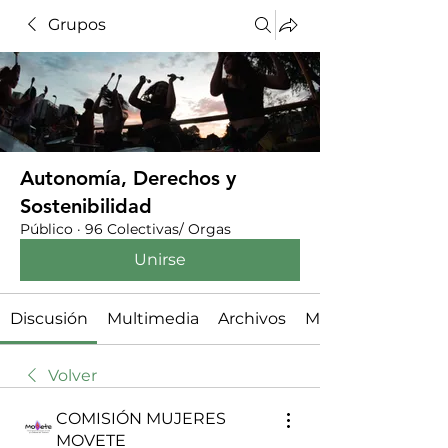
Grupos
Autonomía, Derechos y
Sostenibilidad
Público
·
96 Colectivas/ Orgas
Unirse
Discusión
Multimedia
Archivos
Miembros
Volver
COMISIÓN MUJERES
MOVETE