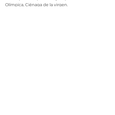
Olímpica, Ciénaga de la virgen.
DEFENSA DEL TERRITORIO
0
0
23
Write a comment...
Acerca de
Aquí encontrarás diferentes
herramientas para construir tu p
...
Leer más
Colectivas/ Orgas
Fundación Los Colibríes
Seguir
Comunicaciones Fondo Lunaria
Seguir