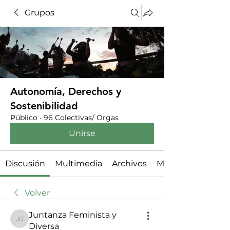
Grupos
Autonomía, Derechos y
Sostenibilidad
Público
·
96 Colectivas/ Orgas
Unirse
Discusión
Multimedia
Archivos
Miembros
Volver
Juntanza Feminista y
Juntanza Feminista y Diversa
Diversa