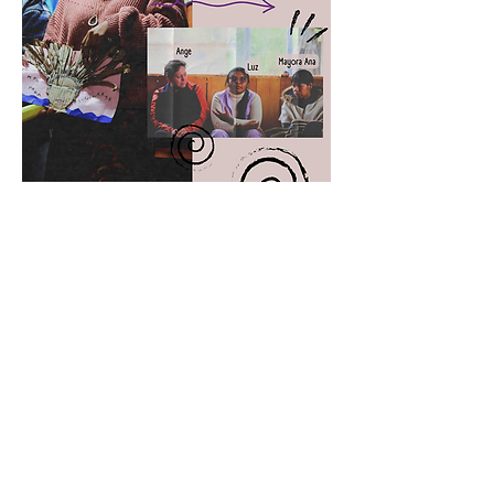
https://www.instagram.com/p/C3N
6stGAKV1/?
igsh=N3lubjc3OGR2bm9y
1
1
0
5
Write a comment...