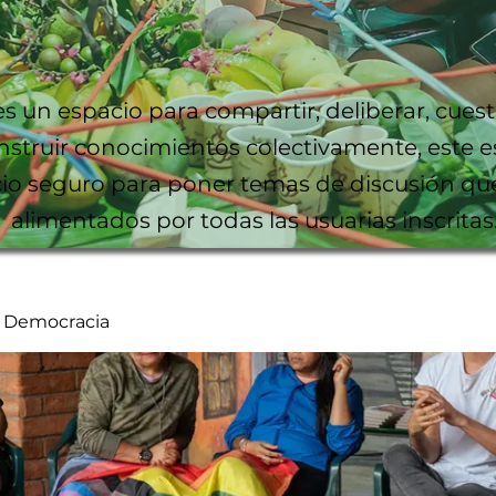
es un espacio para compartir, deliberar, cuest
nstruir conocimientos colectivamente, este e
io seguro para poner temas de discusión qu
alimentados por todas las usuarias inscritas
y Democracia