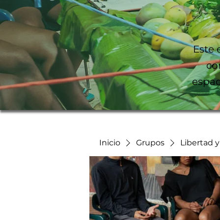
Este 
co
espac
Inicio
Grupos
Libertad 