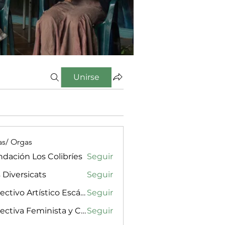
Unirse
as/ Orgas
dación Los Colibríes
Seguir
 Diversicats
Seguir
Colectivo Artístico Escándalx
Seguir
Colectiva Feminista y Cultural Amarilla, Rosa & Púrpura
Seguir