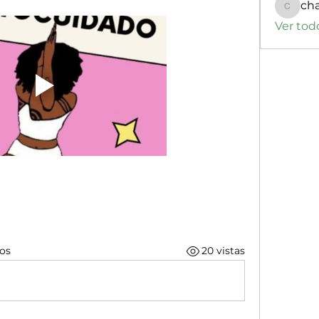
ch
changa
Ver tod
os
20 vistas