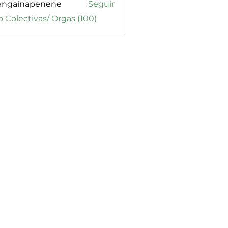
angainapenene
Seguir
inapenene
o Colectivas/ Orgas (100)