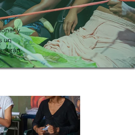
ionar y
s un
e serán
.