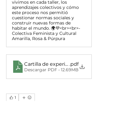
vivimos en cada taller, los
aprendizajes colectivos y cómo
este proceso nos permitió
cuestionar normas sociales y
construir nuevas formas de
habitar el mundo. 🌍💜<br><br>-
Colectiva Feminista y Cultural
Amarilla, Rosa & Púrpura
Cartilla de experiencias_ De unicolor a variopi
.pdf
Descargar PDF • 12.69MB
1
1
0
28
Escribir un comentario...