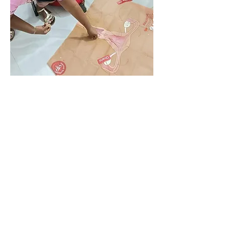
2
2
0
10
Write a comment...