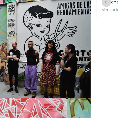
ch
changa
Ver tod