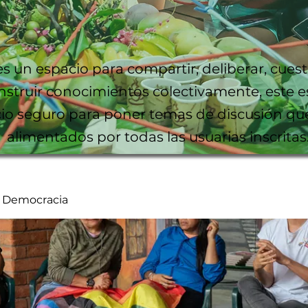
es un espacio para compartir, deliberar, cuest
nstruir conocimientos colectivamente, este e
io seguro para poner temas de discusión qu
alimentados por todas las usuarias inscritas
y Democracia