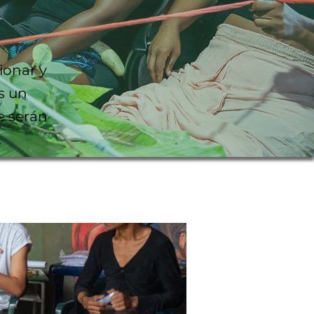
ionar y
s un
e serán
.