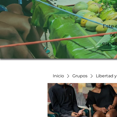
Este 
co
espac
Inicio
Grupos
Libertad 