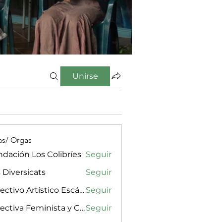
Unirse
as/ Orgas
dación Los Colibríes
Seguir
 Diversicats
Seguir
Colectivo Artístico Escándalx
Seguir
Colectiva Feminista y Cultural Amarilla, Rosa & Púrpura
Seguir