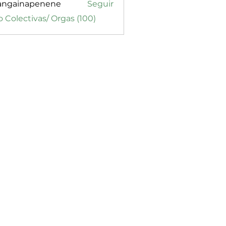
angainapenene
Seguir
inapenene
o Colectivas/ Orgas (100)