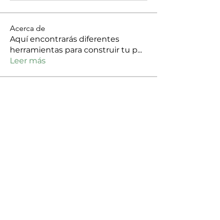
Acerca de
Aquí encontrarás diferentes
herramientas para construir tu p
...
Leer más
Colectivas/ Orgas
Fundación Los Colibríes
Seguir
Les Diversicats
Seguir
Colectivo Artístico Escándalx
Seguir
Colectiva Feminista y Cultural Amarilla, Rosa & Púrpura
Seguir
changainapenene
Seguir
changainapenene
Ver todo Colectivas/ Orgas (100)