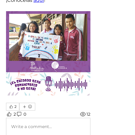
¡Conócelas 
aquí
!
2
2
0
12
Write a comment...