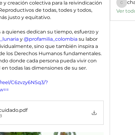
ch
y creación colectiva para la reivindicación 
changa
Reproductivos de todas, todes y todos, 
Ver tod
ás justo y equitativo.
 quienes dedican su tiempo, esfuerzo y 
lunaria
 y 
@profamilia_colombia
 su labor 
ividualmente, sino que también inspira a 
a de los Derechos Humanos fundamentales. 
do donde cada persona pueda vivir con 
d en todas las dimensiones de su ser.
/reel/C6zvzy6NSq3/?
w==
cuidado
.pdf
B