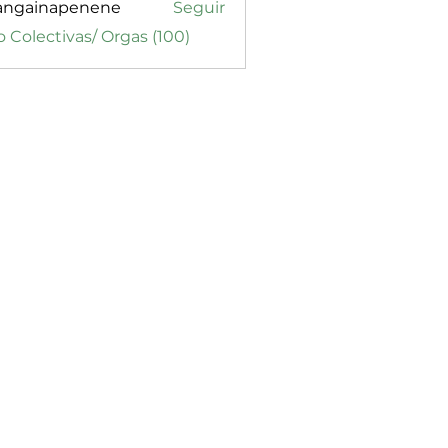
angainapenene
Seguir
inapenene
o Colectivas/ Orgas (100)