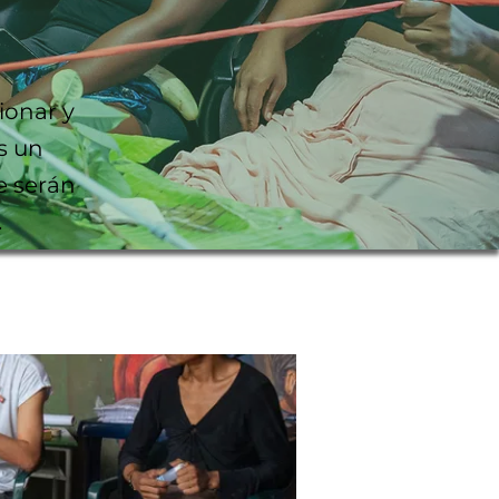
ionar y
s un
e serán
.