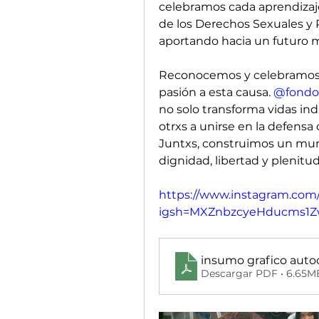
celebramos cada aprendizaje 
de los Derechos Sexuales y 
aportando hacia un futuro m
Reconocemos y celebramos a
pasión a esta causa. 
@fondo_
no solo transforma vidas ind
otrxs a unirse en la defens
Juntxs, construimos un mun
dignidad, libertad y plenitu
https://www.instagram.com
igsh=MXZnbzcyeHducms1Z
insumo grafico auto
Descargar PDF • 6.65M