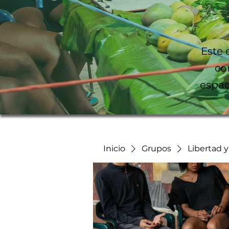
Este 
co
espac
Inicio
Grupos
Libertad 