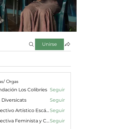
Unirse
as/ Orgas
dación Los Colibríes
Seguir
 Diversicats
Seguir
Colectivo Artístico Escándalx
Seguir
Colectiva Feminista y Cultural Amarilla, Rosa & Púrpura
Seguir