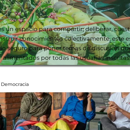
es un espacio para compartir, deliberar, cuest
nstruir conocimientos colectivamente, este e
io seguro para poner temas de discusión qu
alimentados por todas las usuarias inscritas
y Democracia