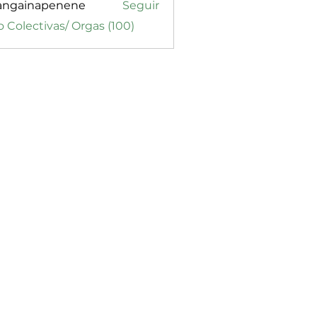
angainapenene
Seguir
inapenene
o Colectivas/ Orgas (100)