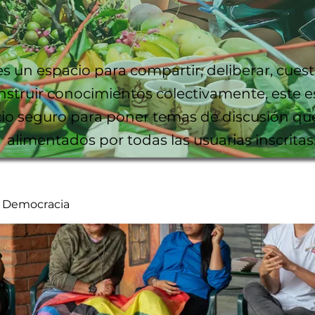
es un espacio para compartir, deliberar, cuest
nstruir conocimientos colectivamente, este e
io seguro para poner temas de discusión qu
alimentados por todas las usuarias inscritas
y Democracia