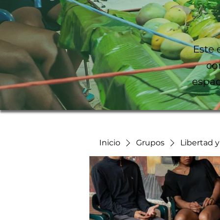
Este 
co
espac
Inicio
Grupos
Libertad 