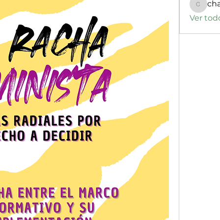
ch
changa
Ver tod