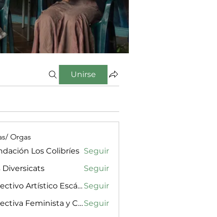
Unirse
as/ Orgas
dación Los Colibríes
Seguir
 Diversicats
Seguir
Colectivo Artístico Escándalx
Seguir
Colectiva Feminista y Cultural Amarilla, Rosa & Púrpura
Seguir