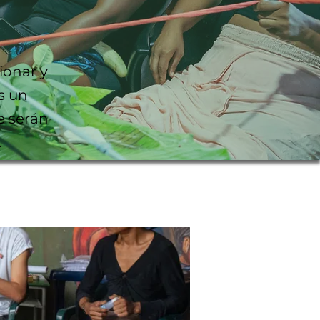
ionar y
s un
e serán
.