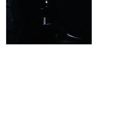
3
3
1
20
Write a comment...
Newest
Unknown member
Nov 25, 2024
Que lindo ver que somos más los 
creadores de cine marik y que vemos 