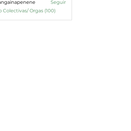
angainapenene
Seguir
inapenene
o Colectivas/ Orgas (100)