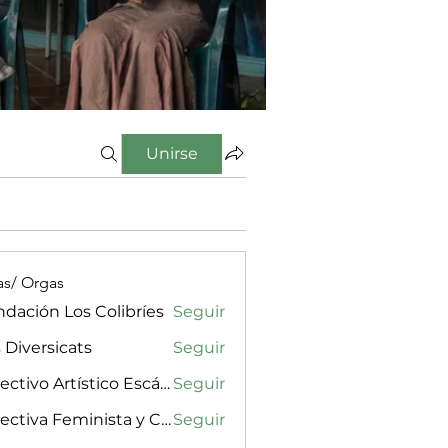
Unirse
as/ Orgas
dación Los Colibríes
Seguir
 Diversicats
Seguir
Colectivo Artístico Escándalx
Seguir
Colectiva Feminista y Cultural Amarilla, Rosa & Púrpura
Seguir