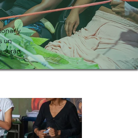
ionar y
s un
e serán
.