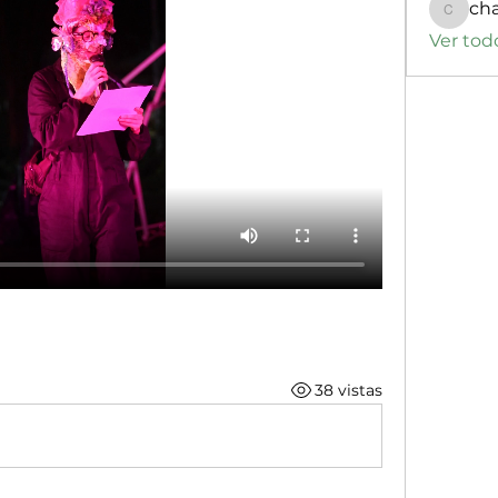
ch
changa
Ver tod
38 vistas