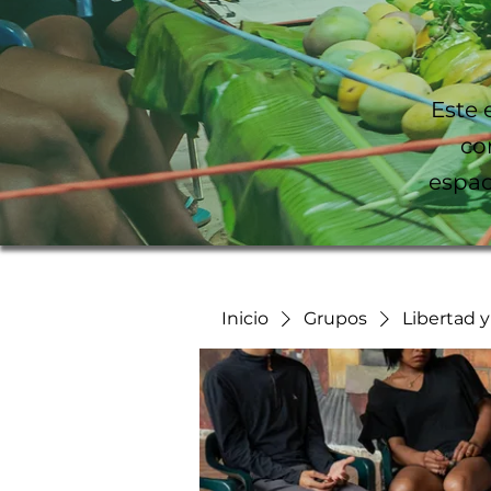
Este 
co
espac
Inicio
Grupos
Libertad 