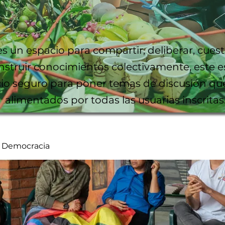
es un espacio para compartir, deliberar, cuest
nstruir conocimientos colectivamente, este e
io seguro para poner temas de discusión qu
alimentados por todas las usuarias inscritas
y Democracia