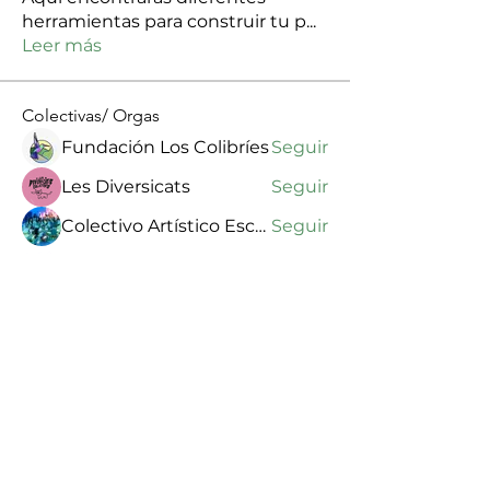
herramientas para construir tu p
...
Leer más
Colectivas/ Orgas
Fundación Los Colibríes
Seguir
Les Diversicats
Seguir
Colectivo Artístico Escándalx
Seguir
Colectiva Feminista y Cultural Amarilla, Rosa & Púrpura
Seguir
changainapenene
Seguir
changainapenene
Ver todo Colectivas/ Orgas (100)