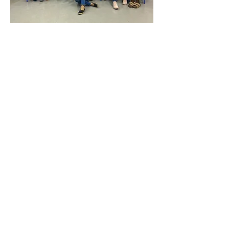
3
3
0
17
Write a comment...
Acerca de
Aquí encontrarás diferentes
herramientas para construir tu p
...
Leer más
Colectivas/ Orgas
Fundación Los Colibríes
Seguir