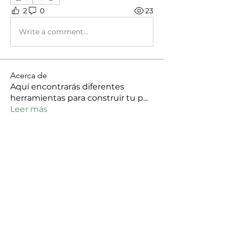
2
0
23
Write a comment...
Acerca de
Aquí encontrarás diferentes
herramientas para construir tu p
...
Leer más
Colectivas/ Orgas
Fundación Los Colibríes
Seguir
Les Diversicats
Seguir
Colectivo Artístico Escándalx
Seguir
Colectiva Feminista y Cultural Amarilla, Rosa & Púrpura
Seguir