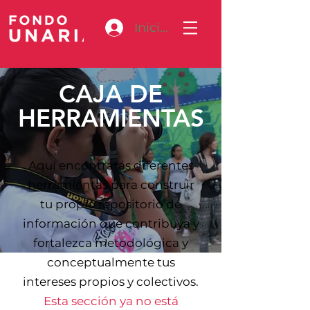
Iniciar sesión
CAJA DE
HERRAMIENTAS
Aquí encontrarás diferentes
herramientas para construir
tu propio repositorio de
información que contribuya y
fortalezca metodológica y
conceptualmente tus
intereses propios y colectivos.
Esta sección ya no está