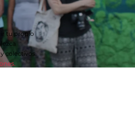
ir tu propio
alezca
 colectivos.
iones.