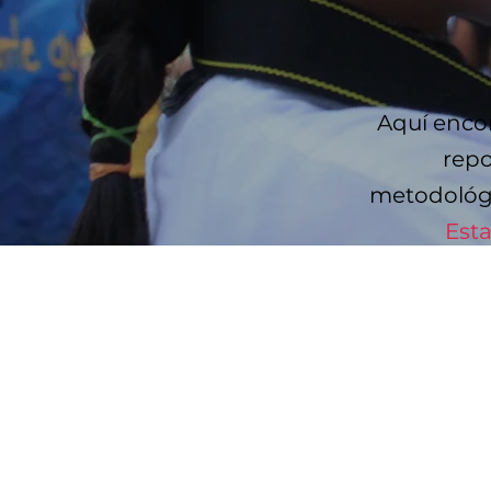
Aquí encon
repo
metodológi
Esta