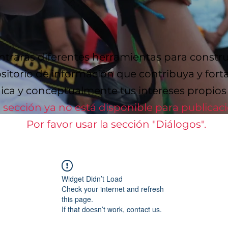
trarás diferentes herramientas para constru
sitorio de información que contribuya y fort
ca y conceptualmente tus intereses propios y
 sección ya no está disponible para publicac
Por favor usar la sección "Diálogos".
Widget Didn’t Load
Check your internet and refresh
this page.
If that doesn’t work, contact us.