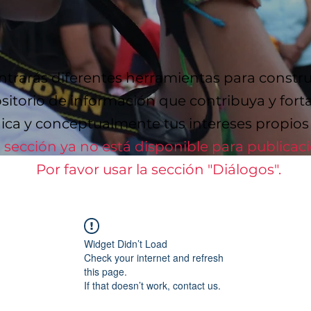
trarás diferentes herramientas para constru
sitorio de información que contribuya y fort
ca y conceptualmente tus intereses propios y
 sección ya no está disponible para publicac
Por favor usar la sección "Diálogos".
Widget Didn’t Load
Check your internet and refresh
this page.
If that doesn’t work, contact us.