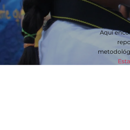
Aquí encon
repo
metodológi
Esta