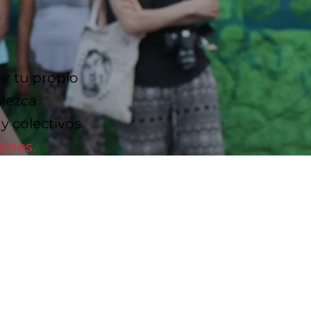
ir tu propio
alezca
 colectivos.
iones.