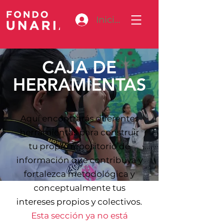
Iniciar sesión
CAJA DE
HERRAMIENTAS
Aquí encontrarás diferentes
herramientas para construir
tu propio repositorio de
información que contribuya y
fortalezca metodológica y
conceptualmente tus
intereses propios y colectivos.
Esta sección ya no está