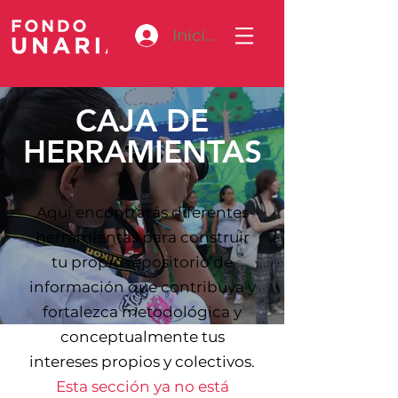
Iniciar sesión
CAJA DE
HERRAMIENTAS
Aquí encontrarás diferentes
herramientas para construir
tu propio repositorio de
información que contribuya y
fortalezca metodológica y
conceptualmente tus
intereses propios y colectivos.
Esta sección ya no está