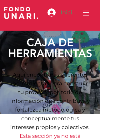
Iniciar sesión
CAJA DE
HERRAMIENTAS
Aquí encontrarás diferentes
herramientas para construir
tu propio repositorio de
información que contribuya y
fortalezca metodológica y
conceptualmente tus
intereses propios y colectivos.
Esta sección ya no está