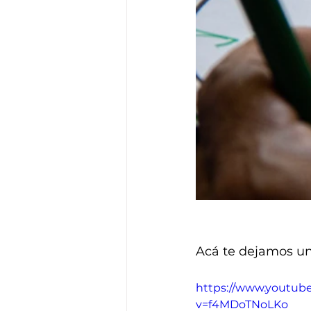
Acá te dejamos un
https://www.youtub
v=f4MDoTNoLKo