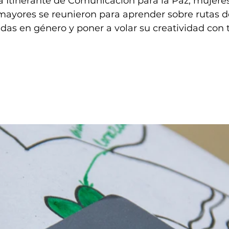
 Itinerante de Comunicación para la Paz, mujeres
mayores se reunieron para aprender sobre rutas d
adas en género y poner a volar su creatividad con t